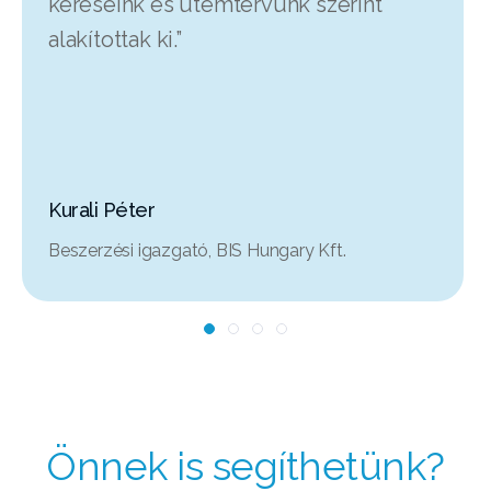
kéréseink és ütemtervünk szerint
alakítottak ki.”
Kurali Péter
Beszerzési igazgató, BIS Hungary Kft.
Önnek is segíthetünk?