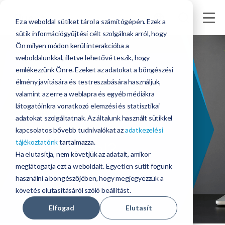
Ez a weboldal sütiket tárol a számítógépén. Ezek a
sütik információgyűjtési célt szolgálnak arról, hogy
Ön milyen módon kerül interakcióba a
weboldalunkkal, illetve lehetővé teszik, hogy
emlékezzünk Önre. Ezeket az adatokat a böngészési
élmény javítására és testreszabására használjuk,
valamint az erre a weblapra és egyéb médiákra
Hatékony
látogatóinkra vonatkozó elemzési és statisztikai
adatokat szolgáltatnak. Az általunk használt sütikkel
együttműködés
a
kapcsolatos bővebb tudnivalókat az
adatkezelési
tájékoztatónk
tartalmazza.
szállítókkal?
Ha elutasítja, nem követjük az adatait, amikor
meglátogatja ezt a weboldalt. Egyetlen sütit fogunk
Segítünk elérni!
használni a böngészőjében, hogy megjegyezzük a
követés elutasításáról szóló beállítást.
Elfogad
Elutasít