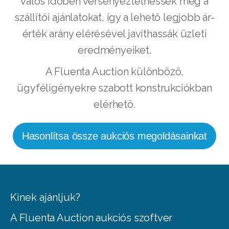
valós időben versenyeztethessék meg a
szállítói ajánlatokat, így a lehető legjobb ár-
érték arány elérésével javíthassák üzleti
eredményeiket.
A Fluenta Auction különböző,
ügyféligényekre szabott konstrukciókban
elérhető.
Hasonlítsa össze aukciós megoldásainkat
Kinek ajánljuk?
A Fluenta Auction aukciós szoftver