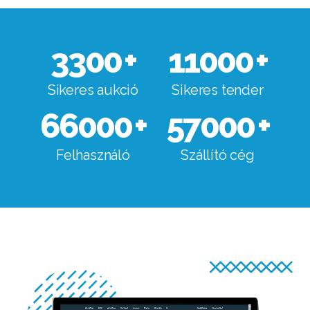
3300
+
11000
+
Sikeres aukció
Sikeres tender
66000
+
57000
+
Felhasználó
Szállító cég