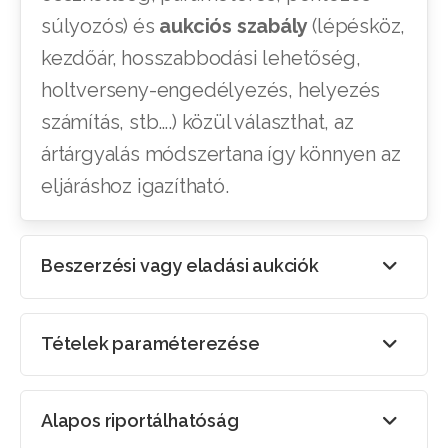
súlyozós) és
aukciós szabály
(lépésköz,
kezdőár, hosszabbodási lehetőség,
holtverseny-engedélyezés, helyezés
számítás, stb….) közül választhat, az
ártárgyalás módszertana így könnyen az
eljáráshoz igazítható.
Beszerzési vagy eladási aukciók
Tételek paraméterezése
Alapos riportálhatóság