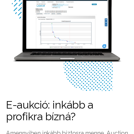
E-aukció: inkább a
profikra bízná?
Amennyiben inkább biztosra menne, Auction