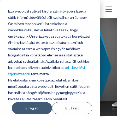
Ez a weboldal sütiket tárol a számítógépén. Ezek a
sütik információgyűjtési célt szolgálnak arról, hogy
Ön milyen módon kerül interakcióba a
weboldalunkkal, illetve lehetővé teszik, hogy
emlékezzünk Önre. Ezeket az adatokat a böngészési
élmény javítására és testreszabására használjuk,
valamint az erre a weblapra és egyéb médiákra
Mindenki a
legjobb
látogatóinkra vonatkozó elemzési és statisztikai
adatokat szolgáltatnak. Az általunk használt sütikkel
ajánlatot
szeretné
kapcsolatos bővebb tudnivalókat az
adatkezelési
tájékoztatónk
tartalmazza.
elérni.
Ha elutasítja, nem követjük az adatait, amikor
meglátogatja ezt a weboldalt. Egyetlen sütit fogunk
Érdekli egy egérút?
használni a böngészőjében, hogy megjegyezzük a
követés elutasításáról szóló beállítást.
Elfogad
Elutasít