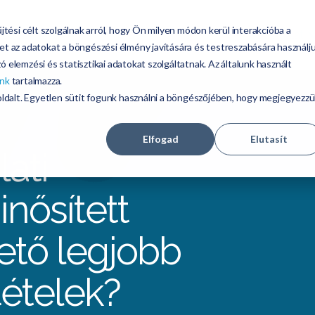
jtési célt szolgálnak arról, hogy Ön milyen módon kerül interakcióba a
egoldásaink
Online Demo
Árazás
Ügyfélszolgálat
et az adatokat a böngészési élmény javítására és testreszabására használju
 elemzési és statisztikai adatokat szolgáltatnak. Az általunk használt
ónk
tartalmazza.
boldalt. Egyetlen sütit fogunk használni a böngészőjében, hogy megjegyezz
Elfogad
Elutasít
lati
nősített
hető legjobb
tételek?