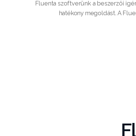
Fluenta szoftverünk a beszerzői igén
hatékony megoldást. A Fluen
F