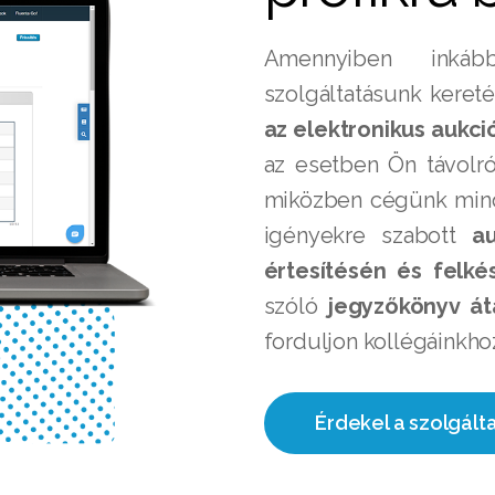
Amennyiben inkáb
szolgáltatásunk kere
az elektronikus aukci
az esetben Ön távolró
miközben cégünk mind
igényekre szabott
au
értesítésén és felké
szóló
jegyzőkönyv át
forduljon kollégáinkho
Érdekel a szolgált