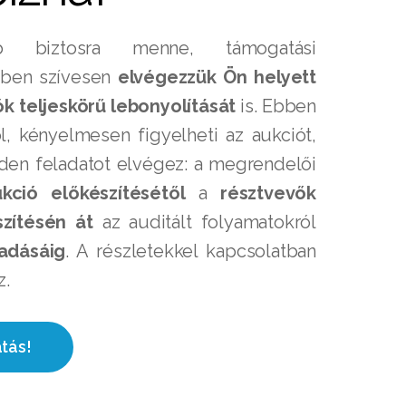
b biztosra menne, támogatási
tében szívesen
elvégezzük Ön helyett
ók teljeskörű lebonyolítását
is. Ebben
l, kényelmesen figyelheti az aukciót,
en feladatot elvégez: a megrendelői
kció előkészítésétől
a
résztvevők
szítésén át
az auditált folyamatokról
adásáig
. A részletekkel kapcsolatban
z.
atás!