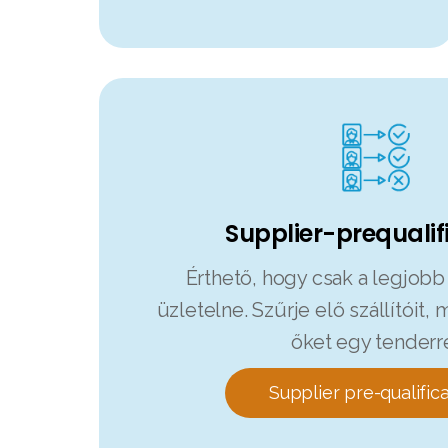
Supplier-prequalif
Érthető, hogy csak a legjobb
üzletelne. Szűrje elő szállítóit,
őket egy tenderr
Supplier pre-qualific