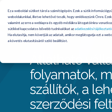
Ez a weboldal sütiket tárol a számítógépén. Ezek a sütik információgyű
Modulok
M
weboldalunkkal, illetve lehetővé teszik, hogy emlékezzünk Önre. Ezek
valamint az erre a weblapra és egyéb médiákra látogatóinkra vonatkozó
sütikkel kapcsolatos bővebb tudnivalókat az
adatkezelési tájékoztat
Ha elutasítja, nem követjük az adatait, amikor meglátogatja ezt a we
a követés elutasításáról szóló beállítást.
Átlátható válla
folyamatok, mi
szállítók, a le
szerződési fel