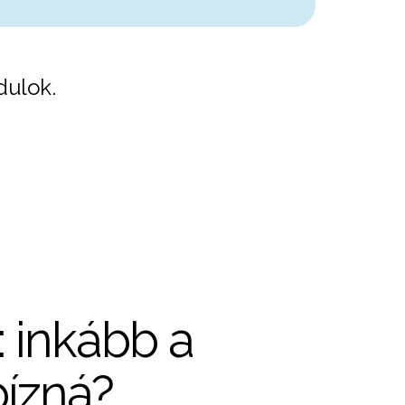
dulok.
: inkább a
bízná?