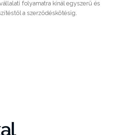
állalati folyamatra kínál egyszerű és
zítéstől a szerződéskötésig.
al