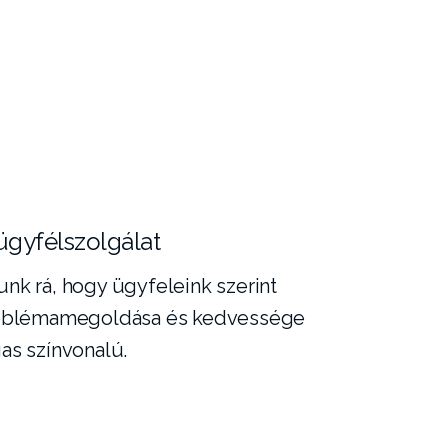
ügyfélszolgálat
nk rá, hogy ügyfeleink szerint
roblémamegoldása és kedvessége
as színvonalú.