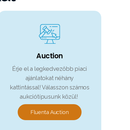
Auction
Érje el a legkedvezőbb piaci
ajánlatokat néhány
kattintással! Válasszon számos
aukciótípusunk közül!
Fluenta Auction