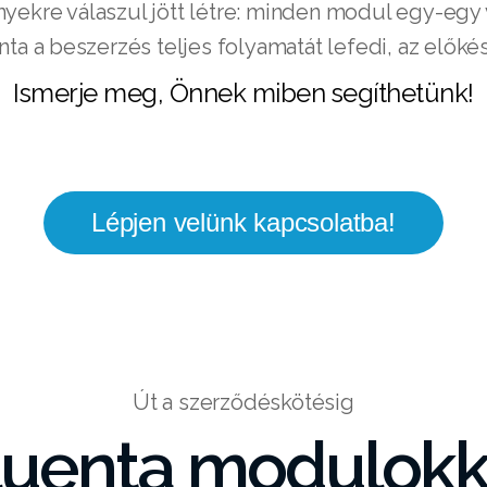
yekre válaszul jött létre: minden modul egy-egy v
ta a beszerzés teljes folyamatát lefedi, az előkés
Ismerje meg, Önnek miben segíthetünk!
Lépjen velünk kapcsolatba!
Út a szerződéskötésig
luenta modulokk