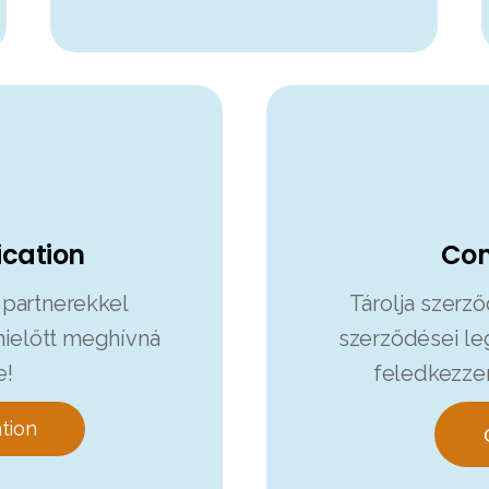
ication
Con
 partnerekkel
Tárolja szerző
 mielőtt meghívná
szerződései le
e!
feledkezzen
ation