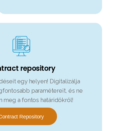
tract repository
déseit egy helyen! Digitalizálja
gfontosabb paramétereit, és ne
 meg a fontos határidőkről!
Contract Repository