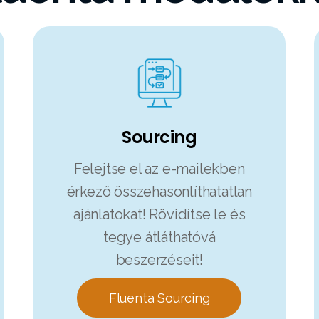
Sourcing
Felejtse el az e-mailekben
érkező összehasonlíthatatlan
ajánlatokat! Rövidítse le és
tegye átláthatóvá
beszerzéseit!
Fluenta Sourcing