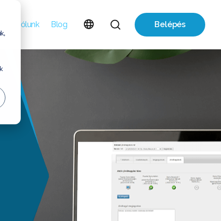
Rólunk
Blog
Belépés
k,
ük