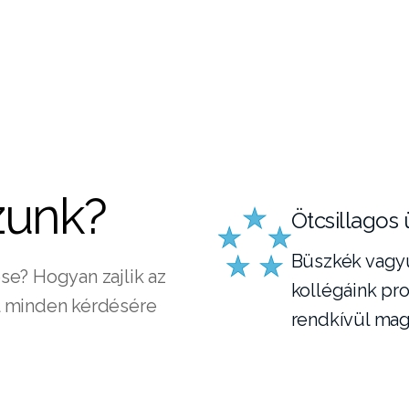
zunk?
Ötcsillagos 
Büszkék vagyu
se? Hogyan zajlik az
kollégáink p
l minden kérdésére
rendkívül mag